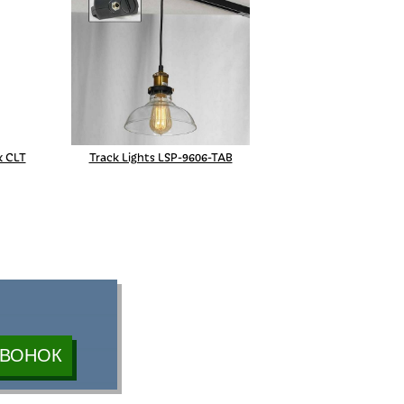
 CLT
Track Lights LSP-9606-TAB