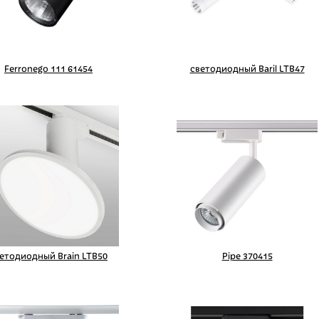
Ferronego 111 61454
светодиодный Baril LTB47
етодиодный Brain LTB50
Pipe 370415