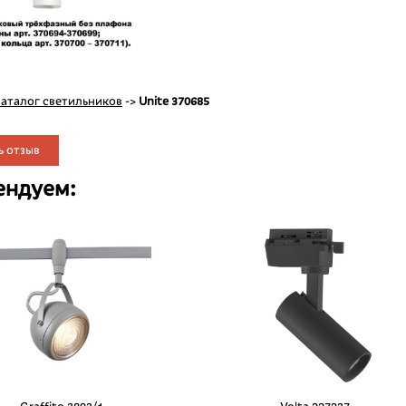
аталог светильников
->
Unite 370685
ь отзыв
ендуем: