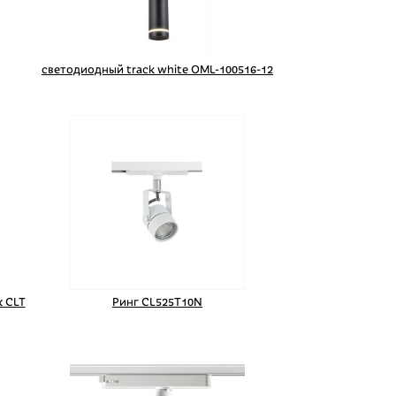
светодиодный track white OML-100516-12
 CLT
Ринг CL525T10N