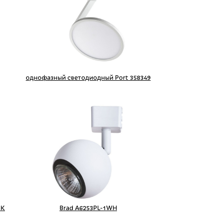
однофазный светодиодный Port 358349
BK
Brad A6253PL-1WH