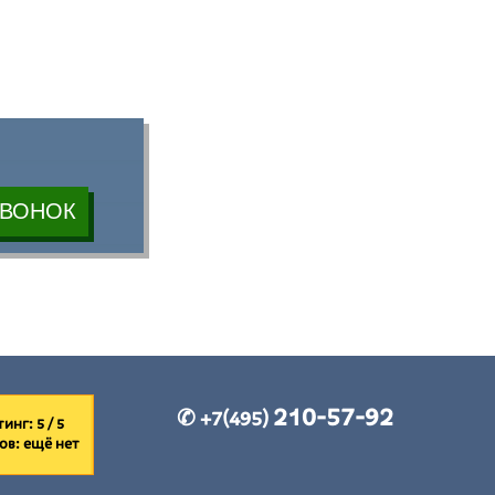
210-57-92
✆ +7(495)
инг: 5 / 5
ов:
ещё нет