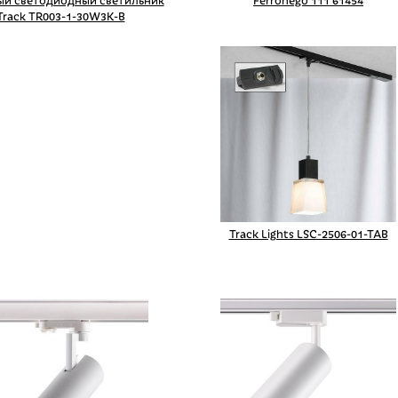
ый светодиодный светильник
Ferronego 111 61454
Track TR003-1-30W3K-B
Track Lights LSC-2506-01-TAB