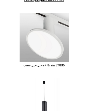
светодиодный Baril LTB47
светодиодный Brain LTB50