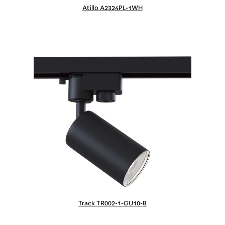
Atillo A2324PL-1WH
Track TR002-1-GU10-B