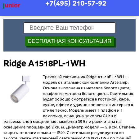
+7(495)
210-57-92
j
unior
Ridge A1518PL-1WH
Трековый светильник Ridge A1518PL-1WH —
модель от итальянской компании Artelamp.
Основа выполнена из металла белого цвета,
плафон из металла белого цвета. Светильник
будет хорошо смотреться в гостиной, кафе,
кухне, офисе и удачно впишется в интерьер в
стиле техно. Модель имеет 1 плафон и 1
лампочку, оснащена цоколем GU10 с
максимальной мощностью лампочки 35 Вт и рассчитана на
освещение площади до 3 кв. м. Диаметр модели — 5,6 см. Степень
защиты от влаги и пыли — IP20. Светильник регулируется по
высоте. Закажите трековый светильник A1518PL-1WH по лучшей