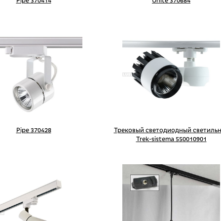
Pipe 370414
Unite 370684
Pipe 370428
Трековый светодиодный светиль
Trek-sistema 550010901