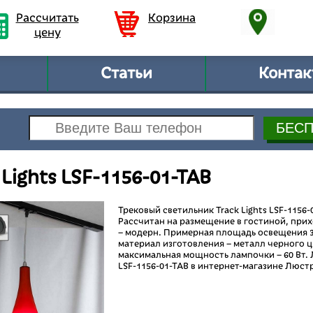
Рассчитать
Корзина
цену
Статьи
Контак
 Lights LSF-1156-01-TAB
Трековый светильник Track Lights LSF-1156-
Рассчитан на размещение в гостиной, прих
– модерн. Примерная площадь освещения 3
материал изготовления – металл черного цв
максимальная мощность лампочки – 60 Вт. 
LSF-1156-01-TAB в интернет-магазине Люст