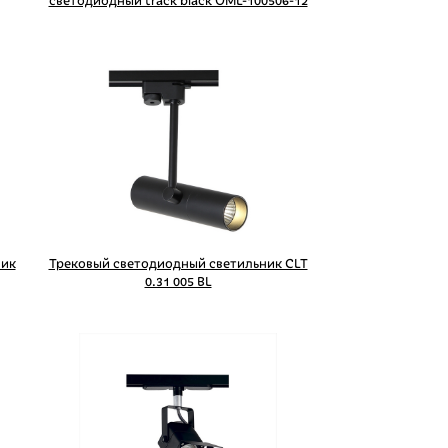
светодиодный track black OML-100506-12
ник
Трековый светодиодный светильник CLT
0.31 005 BL