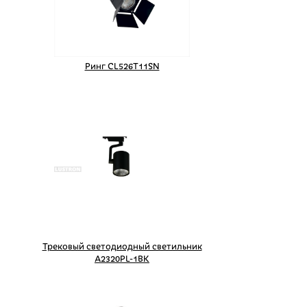
Ринг CL526T11SN
Трековый светодиодный светильник
A2320PL-1BK