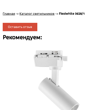
Главная
->
Каталог светильников
->
Flexiwhite 3628/1
Оставить отзыв
Рекомендуем: